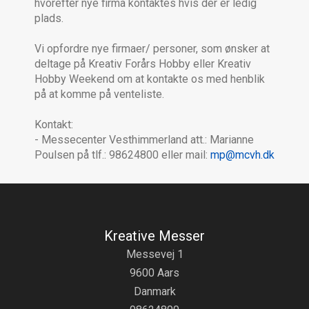
hvorefter nye firma kontaktes hvis der er ledig
plads.
Vi opfordre nye firmaer/ personer, som ønsker at
deltage på Kreativ Forårs Hobby eller Kreativ
Hobby Weekend om at kontakte os med henblik
på at komme på venteliste.
Kontakt:
- Messecenter Vesthimmerland att.: Marianne
Poulsen på tlf.: 98624800 eller mail:
mp@mcvh.dk
Kreative Messer
Messevej 1
9600 Aars
Danmark