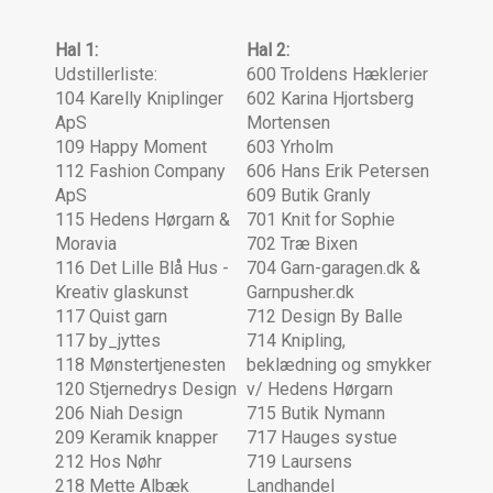
Hal 1:
Hal 2:
Udstillerliste:
600 Troldens Hæklerier
104 Karelly Kniplinger
602 Karina Hjortsberg
ApS
Mortensen
109 Happy Moment
603 Yrholm
112 Fashion Company
606 Hans Erik Petersen
ApS
609 Butik Granly
115 Hedens Hørgarn &
701 Knit for Sophie
Moravia
702 Træ Bixen
116 Det Lille Blå Hus -
704 Garn-garagen.dk &
Kreativ glaskunst
Garnpusher.dk
117 Quist garn
712 Design By Balle
117 by_jyttes
714 Knipling,
118 Mønstertjenesten
beklædning og smykker
120 Stjernedrys Design
v/ Hedens Hørgarn
206 Niah Design
715 Butik Nymann
209 Keramik knapper
717 Hauges systue
212 Hos Nøhr
719 Laursens
218 Mette Albæk
Landhandel