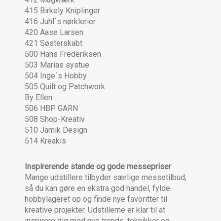
415 Birkely Kniplinger
416 Juhl´s nørklerier
420 Aase Larsen
421 Søsterskabt
500 Hans Frederiksen
503 Marias systue
504 Inge´s Hobby
505 Quilt og Patchwork
By Ellen
506 HBP GARN
508 Shop-Kreativ
510 Jamik Design
514 Kreakis
Inspirerende stande og gode messepriser
Mange udstillere tilbyder særlige messetilbud,
så du kan gøre en ekstra god handel, fylde
hobbylageret op og finde nye favoritter til
kreative projekter. Udstillerne er klar til at
inspirere dig med nye trends, teknikker og