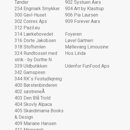
Tønder
902 Systuen Aars
254 Engmark Smykker
904 Art by Klastrup
300 Gavl-Huset
906 Pia Laursen
302 Conrex Aps
909 Forever Aars
312 Pazil.eu
314 Lærkehovedet
Foyeren:
316 Dorte Jakobsen
Løvel Gartneri
318 Stofhimlen
Møllevang Limousine
324 Rundtosset med
Hos Linda
strik - by Dorthe N
339 Uldbutikken
Udenfor FunFood Aps
342 Garnspiren
344 RK´s Festudlejning
400 Børstenbinderen
402 søstreneÅ
403 Den Blå Trold
404 Skovly Alpaca
405 Skandimama Books
& Design
409 Mariane Hansen
412 Magwærk