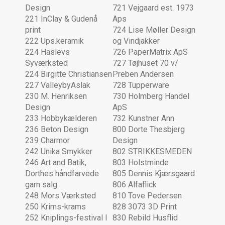
Design
721 Vejgaard est. 1973
221 InClay & Gudenå
Aps
print
724 Lise Møller Design
222 Ups.keramik
og Vindjakker
224 Haslevs
726 PaperMatrix ApS
Syværksted
727 Tøjhuset 70 v/
224 Birgitte Christiansen
Preben Andersen
227 ValleybyAslak
728 Tupperware
230 M. Henriksen
730 Holmberg Handel
Design
ApS
233 Hobbykælderen
732 Kunstner Ann
236 Beton Design
800 Dorte Thesbjerg
239 Charmor
Design
242 Unika Smykker
802 STRIKKESMEDEN
246 Art and Batik,
803 Holstminde
Dorthes håndfarvede
805 Dennis Kjærsgaard
garn salg
806 Alfaflick
248 Mors Værksted
810 Tove Pedersen
250 Krims-krams
828 3073 3D Print
252 Kniplings-festival I
830 Rebild Husflid